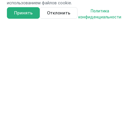
использованием файлов cookie.
Политика
Принять
Отклонить
конфиденциальности
FAVOURITE
F
Профессиональные электроинструменты для мастеров и
любителей. Качество, надежность и инновации в каждом
продукте.