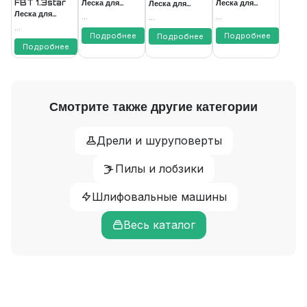
FBT 1.3star
Леска для
Леска для
Леска для
Леска для
триммера
триммера
триммера
...
...
...
триммера
1,3мм, 15м,
1,6мм, 15м,
1,6мм, 15м,
...
1,3мм, 15м,
витой квадрат
Подробнее
витой квадрат
Подробнее
звезда
Подробнее
звезда
Подробнее
FAVOURITE
FAVOURITE
FAVOURITE
FAVOURITE
Смотрите также другие категории
Дрели и шуруповерты
Пилы и лобзики
Шлифовальные машины
Весь каталог