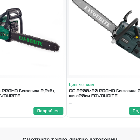
Цепные пилы
PROMO Бензопила 2,2кВт,
GC 2200/20 PROMO Бензопила 2
AVOURITE
шина20см FAVOURITE
...
Подробнее
По
Смотрите также другие категории