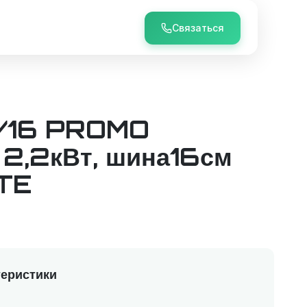
Связаться
/16 PROMO
 2,2кВт, шина16см
TE
еристики