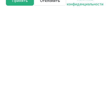
Принять
Отклонить
конфиденциальности
FAVOURITE
F
Профессиональные электроинструменты для мастеров и
любителей. Качество, надежность и инновации в каждом
продукте.
Продукция