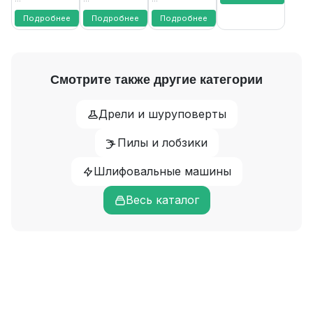
18В
пильная
FAVOURITE
Подробнее
Подробнее
Подробнее
Смотрите также другие категории
Дрели и шуруповерты
Пилы и лобзики
Шлифовальные машины
Весь каталог