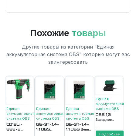
Похожие
товары
Другие товары из категории "Единая
аккумуляторная система ОВS" которые могут вас
заинтересовать
Единая
аккумуляторная
Единая
Единая
Единая
система ОВS
аккумуляторная
аккумуляторная
аккумуляторная
OBS 1,3
система ОВS
система ОВS
система ОВS
Зарядное
CD18Li-
G6-37-1.4-
G6-37-1.4-
устройство
...
888-2
1.1 OBS
1.1 OBS Цепь
1,3А
Аккумулятор
PROMO Цепь
пильная
FAVOURITE
Подробнее
...
...
...