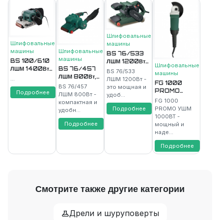
Шлифовальные
Шлифовальные
машины
Шлифовальные
машины
BS 76/533
машины
BS 100/610
ЛШМ 1200Вт,
Шлифовальные
BS 76/457
ЛШМ 1400Вт,
76*533мм,
BS 76/533
машины
ЛШМ 800Вт,
100*610 мм,
120-380м/
...
ЛШМ 1200Вт -
FG 1000
76*457мм,
500 м/мин
мин
BS 76/457
это мощная и
PROMO
120-380м/
FAVOURITE
Подробнее
FAVOURITE
ЛШМ 800Вт -
удоб...
Угловая
мин
FG 1000
компактная и
шлифовальная
FAVOURITE
Подробнее
PROMO УШМ
удобн...
машина
1000ВТ -
1000Вт,
Подробнее
мощный и
ф125мм,
наде...
10000об/мин
FAVOURITE
Подробнее
Смотрите также другие категории
Дрели и шуруповерты