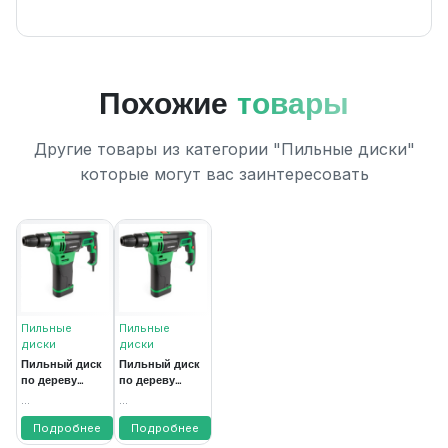
Похожие
товары
Другие товары из категории "Пильные диски"
которые могут вас заинтересовать
Пильные
Пильные
диски
диски
Пильный диск
Пильный диск
по дереву
по дереву
125х24Тх22,23
125х48Тх22,23
...
...
(200шт)
(200шт)
Подробнее
Подробнее