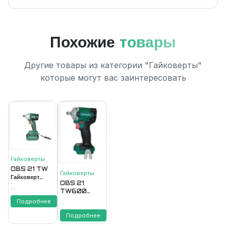
Похожие
товары
Другие товары из категории "Гайковерты"
которые могут вас заинтересовать
Гайковерты
OBS 21 TW
Гайковерты
Гайковерт
OBS 21
аккумуляторный
...
TW600
21В, 2/4Ач,
Гайковерт
бесщет.
Подробнее
...
аккумуляторный
FAVOURITE
21В, 4Ач
Подробнее
FAVOURITE