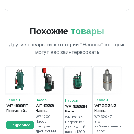
Похожие
товары
Другие товары из категории "Насосы" которые
могут вас заинтересовать
Насосы
Насосы
Насосы
Насосы
WP 1100FP
WP 1200
WP 320NZ
WP 1200IN
Погружной
Насос
Насос
Насос
дренажный
погружной
вибрационный
погружной
...
WP 1200
WP 320NZ -
WP 1200IN
насос 1100Вт,
дренажный д/
с термозащитой
дренажный д/
Насос
это
Погружной
15м3/ч, нож
Подробнее
грязн.воды
320Вт,
грязн.воды
погружной
вибрационный
дренажный
FAVOURITE
1200Вт,
нижн.забор,
внутр.попл.
дренажный
насос
насос 1200...