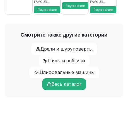
17м3/ч, 7м
10м
1200Вт,
FAVOUR...
FAVOUR...
FAVOURITE
FAVOURITE
17м3/ч
Подробнее
Подробнее
Подробнее
FAVOURITE
Смотрите также другие категории
Дрели и шуруповерты
Пилы и лобзики
Шлифовальные машины
Весь каталог