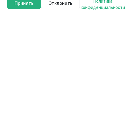
Политика
Принять
Отклонить
конфиденциальности
FAVOURITE
F
Профессиональные электроинструменты для мастеров и
любителей. Качество, надежность и инновации в каждом
продукте.
Продукция