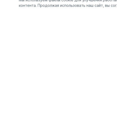
контента. Продолжая использовать наш сайт, вы со
Продукц
FAVOURITE
F
PROF сери
Профессиональные
электроинструменты для мастеров и
Единая акк
любителей. Качество, надежность и
Шлифоваль
инновации в каждом продукте.
Цепные пи
Рубанки
Фрезеры