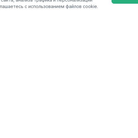
глашаетесь с использованием файлов cookie.
ия
Поддержка
я
Контакты
умуляторная система ОВS
Сервисные центры
ные машины
+7 (495) 135-82-72
лы
mail@favourite-tools.ru
г. Москва, Калужское шоссе,
с. 1, БЦ Высота