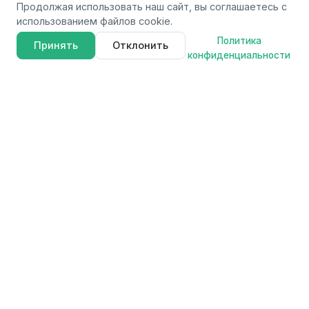
Продолжая использовать наш сайт, вы соглашаетесь с
использованием файлов cookie.
Политика
Принять
Отклонить
конфиденциальности
FAVOURITE
F
Профессиональные электроинструменты для мастеров и
любителей. Качество, надежность и инновации в каждом
продукте.