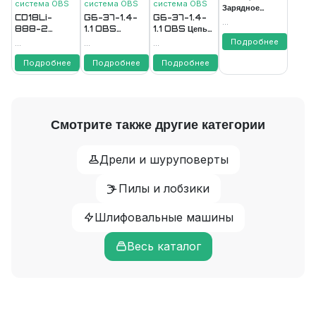
система ОВS
система ОВS
система ОВS
Зарядное
CD18Li-
G6-37-1.4-
G6-37-1.4-
устройство 1,1А
...
888-2
1.1 OBS
1.1 OBS Цепь
FAVOURITE
Аккумулятор
PROMO Цепь
пильная
Подробнее
...
...
...
18В
пильная
FAVOURITE
Подробнее
Подробнее
Подробнее
Смотрите также другие категории
Дрели и шуруповерты
Пилы и лобзики
Шлифовальные машины
Весь каталог