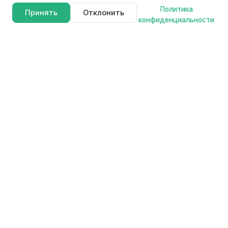
Политика
Принять
Отклонить
конфиденциальности
FAVOURITE
F
Профессиональные электроинструменты для мастеров и
любителей. Качество, надежность и инновации в каждом
продукте.
Продукция