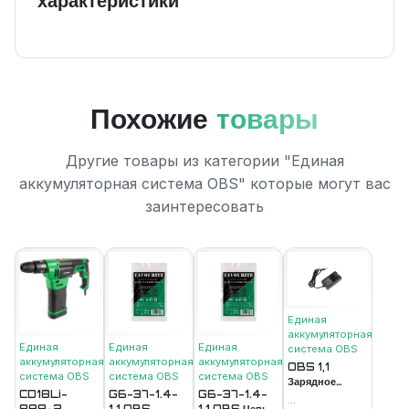
характеристики
Похожие
товары
Другие товары из категории "Единая
аккумуляторная система ОВS" которые могут вас
заинтересовать
Единая
аккумуляторная
Единая
Единая
Единая
система ОВS
аккумуляторная
аккумуляторная
аккумуляторная
OBS 1,1
система ОВS
система ОВS
система ОВS
Зарядное
CD18Li-
G6-37-1.4-
G6-37-1.4-
устройство 1,1А
...
888-2
1.1 OBS
1.1 OBS Цепь