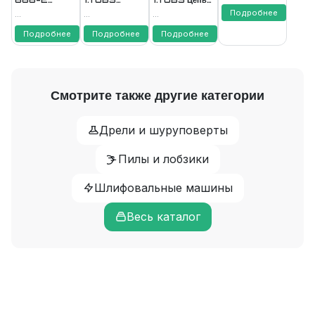
FAVOURITE
Аккумулятор
PROMO Цепь
пильная
Подробнее
...
...
...
18В
пильная
FAVOURITE
Подробнее
Подробнее
Подробнее
Смотрите также другие категории
Дрели и шуруповерты
Пилы и лобзики
Шлифовальные машины
Весь каталог