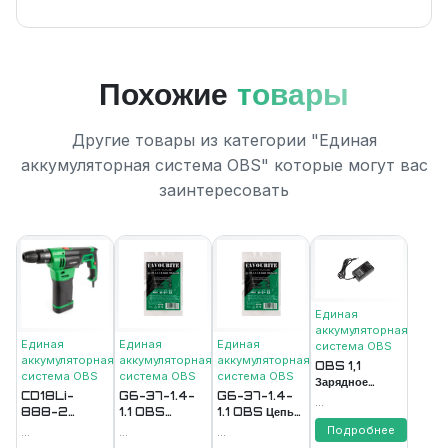
Похожие
товары
Другие товары из категории "Единая
аккумуляторная система ОВS" которые могут вас
заинтересовать
Единая
аккумуляторная
Единая
Единая
Единая
система ОВS
аккумуляторная
аккумуляторная
аккумуляторная
OBS 1,1
система ОВS
система ОВS
система ОВS
Зарядное
CD18Li-
G6-37-1.4-
G6-37-1.4-
устройство 1,1А
...
888-2
1.1 OBS
1.1 OBS Цепь
FAVOURITE
Аккумулятор
PROMO Цепь
пильная
Подробнее
...
...
...
18В
пильная