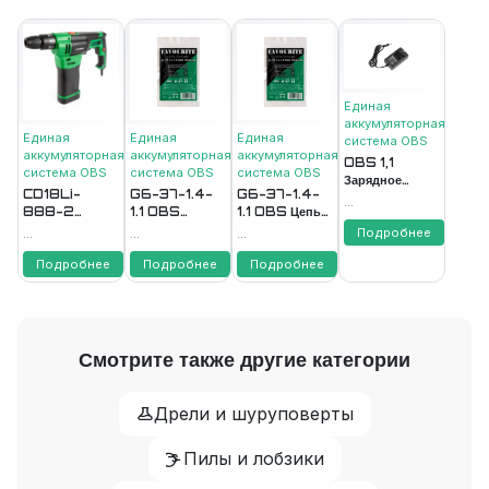
Единая
аккумуляторная
Единая
Единая
Единая
система ОВS
аккумуляторная
аккумуляторная
аккумуляторная
OBS 1,1
система ОВS
система ОВS
система ОВS
Зарядное
CD18Li-
G6-37-1.4-
G6-37-1.4-
устройство 1,1А
...
888-2
1.1 OBS
1.1 OBS Цепь
FAVOURITE
Аккумулятор
PROMO Цепь
пильная
Подробнее
...
...
...
18В
пильная
FAVOURITE
Подробнее
Подробнее
Подробнее
Смотрите также другие категории
Дрели и шуруповерты
Пилы и лобзики